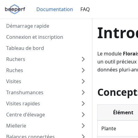
Documentation
FAQ
Démarrage rapide
Intro
Connexion et inscription
Tableau de bord
Le module
Flora
Ruchers
un outil précieux
données pluri-ann
Ruches
Visites
Concept
Transhumances
Visites rapides
Élément
Centre d'élevage
Miellerie
Plante
Balances connectées